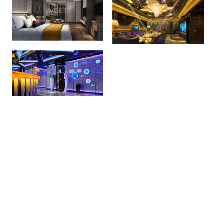
1
101條
<
2
3
4
5
>
關于我們
聯系我們
法律聲明
網站聲明