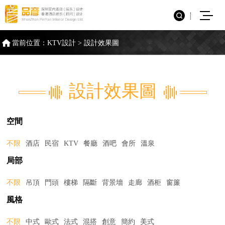
當前位置：
KTV設計
>
設計效果圖
設計效果圖
空間
不限
酒店
民宿
KTV
餐廳
酒吧
會所
溫泉
局部
不限
吊頂
門頭
樓梯
隔斷
背景墻
走廊
酒柜
窗簾
風格
不限
中式
歐式
法式
混搭
創意
簡約
美式